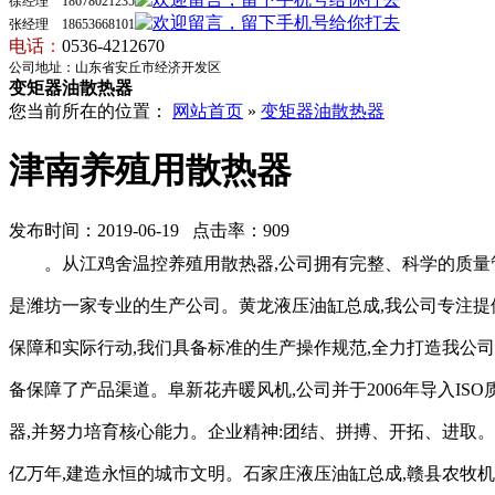
徐经理 18678021235
张经理 18653668101
电话
：
0536-4212670
公司地址：山东省安丘市经济开发区
变矩器油散热器
您当前所在的位置：
网站首页
»
变矩器油散热器
津南养殖用散热器
发布时间：2019-06-19 点击率：909
。从江鸡舍温控养殖用散热器,公司拥有完整、科学的质量
是潍坊一家专业的生产公司。黄龙液压油缸总成,我公司专注提供
保障和实际行动,我们具备标准的生产操作规范,全力打造我公
备保障了产品渠道。阜新花卉暖风机,公司并于2006年导入
器,并努力培育核心能力。企业精神:团结、拼搏、开拓、进取
亿万年,建造永恒的城市文明。石家庄液压油缸总成,赣县农牧