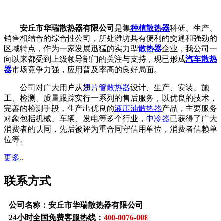
安丘市华瑞散热器有限公司
是集
种植散热器
科研、生产、
销售相结合的综合性公司，所处潍坊具有便利的交通和强劲的
区域特点，作为一家发展迅猛的实力型
散热器
企业，我公司一
向以来都受到上级领导部门的关注与支持，现已形成
汽车散热
器
市场竞争力强，应用普及率高的良好局面。
公司对广大用户从
翅片管散热器
设计、生产、安装、施
工、检测、质量跟踪实行一系列的售后服务，以优良的技术，
完善的检测手段，生产出优良的
液压油散热器
产品，主要服务
对象包括机械、车辆、发电等多个行业，
中冷器
已获得了广大
消费者的认同，先后被评为重合同守信用单位，消费者信赖单
位等。
更多..
联系方式
公司名称：安丘市华瑞散热器有限公司
24小时全国免费客服热线：
400-0076-008