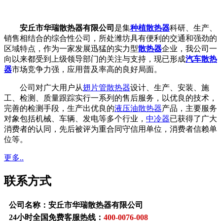
安丘市华瑞散热器有限公司
是集
种植散热器
科研、生产、
销售相结合的综合性公司，所处潍坊具有便利的交通和强劲的
区域特点，作为一家发展迅猛的实力型
散热器
企业，我公司一
向以来都受到上级领导部门的关注与支持，现已形成
汽车散热
器
市场竞争力强，应用普及率高的良好局面。
公司对广大用户从
翅片管散热器
设计、生产、安装、施
工、检测、质量跟踪实行一系列的售后服务，以优良的技术，
完善的检测手段，生产出优良的
液压油散热器
产品，主要服务
对象包括机械、车辆、发电等多个行业，
中冷器
已获得了广大
消费者的认同，先后被评为重合同守信用单位，消费者信赖单
位等。
更多..
联系方式
公司名称：安丘市华瑞散热器有限公司
24小时全国免费客服热线：
400-0076-008