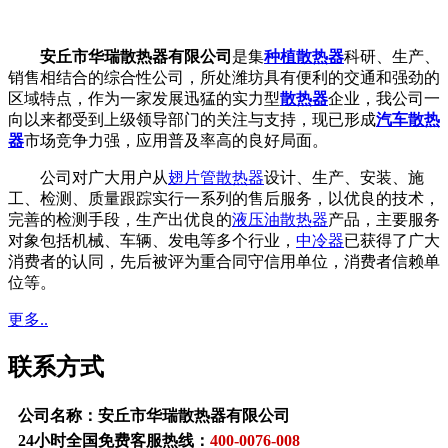
安丘市华瑞散热器有限公司
是集
种植散热器
科研、生产、
销售相结合的综合性公司，所处潍坊具有便利的交通和强劲的
区域特点，作为一家发展迅猛的实力型
散热器
企业，我公司一
向以来都受到上级领导部门的关注与支持，现已形成
汽车散热
器
市场竞争力强，应用普及率高的良好局面。
公司对广大用户从
翅片管散热器
设计、生产、安装、施
工、检测、质量跟踪实行一系列的售后服务，以优良的技术，
完善的检测手段，生产出优良的
液压油散热器
产品，主要服务
对象包括机械、车辆、发电等多个行业，
中冷器
已获得了广大
消费者的认同，先后被评为重合同守信用单位，消费者信赖单
位等。
更多..
联系方式
公司名称：安丘市华瑞散热器有限公司
24小时全国免费客服热线：
400-0076-008