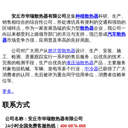
安丘市华瑞散热器有限公司
是集
种植散热器
科研、生产、
销售相结合的综合性公司，所处潍坊具有便利的交通和强劲的
区域特点，作为一家发展迅猛的实力型
散热器
企业，我公司一
向以来都受到上级领导部门的关注与支持，现已形成
汽车散热
器
市场竞争力强，应用普及率高的良好局面。
公司对广大用户从
翅片管散热器
设计、生产、安装、施
工、检测、质量跟踪实行一系列的售后服务，以优良的技术，
完善的检测手段，生产出优良的
液压油散热器
产品，主要服务
对象包括机械、车辆、发电等多个行业，
中冷器
已获得了广大
消费者的认同，先后被评为重合同守信用单位，消费者信赖单
位等。
更多..
联系方式
公司名称：安丘市华瑞散热器有限公司
24小时全国免费客服热线：
400-0076-008