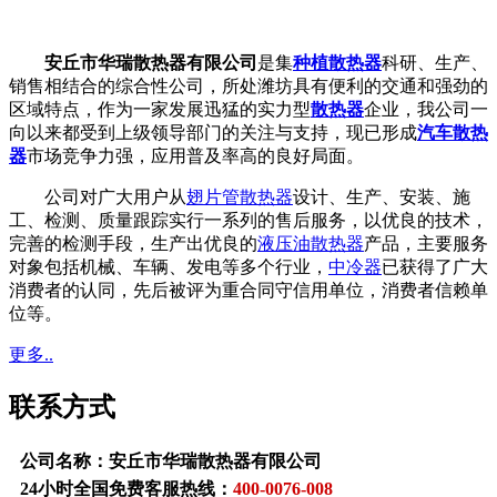
安丘市华瑞散热器有限公司
是集
种植散热器
科研、生产、
销售相结合的综合性公司，所处潍坊具有便利的交通和强劲的
区域特点，作为一家发展迅猛的实力型
散热器
企业，我公司一
向以来都受到上级领导部门的关注与支持，现已形成
汽车散热
器
市场竞争力强，应用普及率高的良好局面。
公司对广大用户从
翅片管散热器
设计、生产、安装、施
工、检测、质量跟踪实行一系列的售后服务，以优良的技术，
完善的检测手段，生产出优良的
液压油散热器
产品，主要服务
对象包括机械、车辆、发电等多个行业，
中冷器
已获得了广大
消费者的认同，先后被评为重合同守信用单位，消费者信赖单
位等。
更多..
联系方式
公司名称：安丘市华瑞散热器有限公司
24小时全国免费客服热线：
400-0076-008