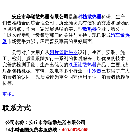
安丘市华瑞散热器有限公司
是集
种植散热器
科研、生产、
销售相结合的综合性公司，所处潍坊具有便利的交通和强劲的
区域特点，作为一家发展迅猛的实力型
散热器
企业，我公司一
向以来都受到上级领导部门的关注与支持，现已形成
汽车散热
器
市场竞争力强，应用普及率高的良好局面。
公司对广大用户从
翅片管散热器
设计、生产、安装、施
工、检测、质量跟踪实行一系列的售后服务，以优良的技术，
完善的检测手段，生产出优良的
液压油散热器
产品，主要服务
对象包括机械、车辆、发电等多个行业，
中冷器
已获得了广大
消费者的认同，先后被评为重合同守信用单位，消费者信赖单
位等。
更多..
联系方式
公司名称：安丘市华瑞散热器有限公司
24小时全国免费客服热线：
400-0076-008