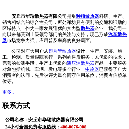
安丘市华瑞散热器有限公司
是集
种植散热器
科研、生产、
销售相结合的综合性公司，所处潍坊具有便利的交通和强劲的
区域特点，作为一家发展迅猛的实力型
散热器
企业，我公司一
向以来都受到上级领导部门的关注与支持，现已形成
汽车散热
器
市场竞争力强，应用普及率高的良好局面。
公司对广大用户从
翅片管散热器
设计、生产、安装、施
工、检测、质量跟踪实行一系列的售后服务，以优良的技术，
完善的检测手段，生产出优良的
液压油散热器
产品，主要服务
对象包括机械、车辆、发电等多个行业，
中冷器
已获得了广大
消费者的认同，先后被评为重合同守信用单位，消费者信赖单
位等。
更多..
联系方式
公司名称：安丘市华瑞散热器有限公司
24小时全国免费客服热线：
400-0076-008